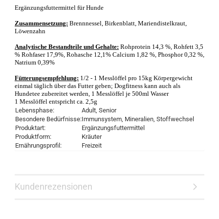
Ergänzungsfuttermittel für Hunde
Zusammensetzung:
Brennnessel, Birkenblatt, Mariendistelkraut,
Löwenzahn
Analytische Bestandteile und Gehalte:
Rohprotein 14,3 %, Rohfett 3,5
% Rohfaser 17,9%, Rohasche 12,1% Calcium 1,82 %, Phosphor 0,32 %,
Natrium 0,39%
Fütterungsempfehlung:
1/2 - 1 Messlöffel pro 15kg Körpergewicht
einmal täglich über das Futter geben; Dogfitness kann auch als
Hundetee zubereitet werden, 1 Messlöffel je 500ml Wasser
1 Messlöffel entspricht ca. 2,5g
Lebensphase:
Adult, Senior
Besondere Bedürfnisse:
Immunsystem, Mineralien, Stoffwechsel
Produktart:
Ergänzungsfuttermittel
Produktform:
Kräuter
Ernährungsprofil:
Freizeit
Kundenrezensionen