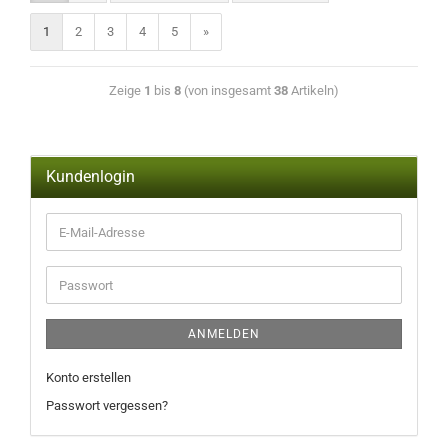
1
2
3
4
5
»
Zeige
1
bis
8
(von insgesamt
38
Artikeln)
Kundenlogin
ANMELDEN
Konto erstellen
Passwort vergessen?