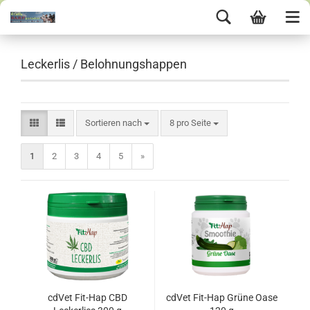
Leckerlis / Belohnungshappen
Sortieren nach
8 pro Seite
1
2
3
4
5
»
cdVet Fit-Hap CBD
cdVet Fit-Hap Grüne Oase