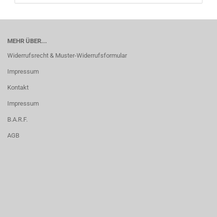
MEHR ÜBER...
Widerrufsrecht & Muster-Widerrufsformular
Impressum
Kontakt
Impressum
B.A.R.F.
AGB