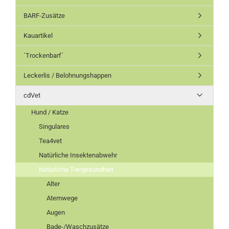
BARF-Zusätze
Kauartikel
´Trockenbarf´
Leckerlis / Belohnungshappen
cdVet
Hund / Katze
Singulares
Tea4vet
Natürliche Insektenabwehr
Natürliche Tiergesundheit
Alter
Atemwege
Augen
Bade-/Waschzusätze