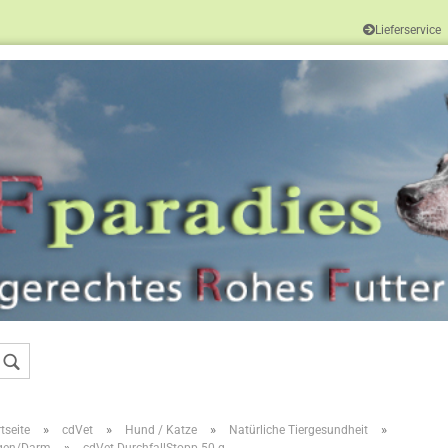
Lieferservice
Sprache auswählen
Konto erstellen
Passwort vergessen
»
»
»
»
tseite
cdVet
Hund / Katze
Natürliche Tiergesundheit
»