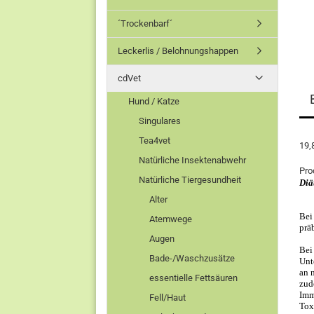
´Trockenbarf´
Leckerlis / Belohnungshappen
cdVet
Hund / Katze
Singulares
Tea4vet
19,
Natürliche Insektenabwehr
Pro
Natürliche Tiergesundheit
Diä
Alter
Bei
Atemwege
prä
Augen
Bei
Bade-/Waschzusätze
Unt
an 
essentielle Fettsäuren
zud
Imm
Fell/Haut
Tox