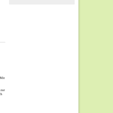
 Mit
 zur
ch