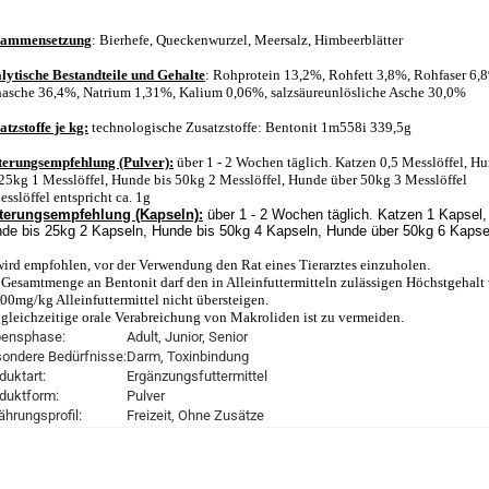
ammensetzung
: Bierhefe, Queckenwurzel, Meersalz, Himbeerblätter
lytische Bestandteile und Gehalte
: Rohprotein 13,2%, Rohfett 3,8%, Rohfaser 6,
asche 36,4%, Natrium 1,31%, Kalium 0,06%, salzsäureunlösliche Asche 30,0%
atzstoffe je kg:
technologische Zusatzstoffe: Bentonit 1m558i 339,5g
terungsempfehlung (Pulver):
über 1 - 2 Wochen täglich. Katzen 0,5 Messlöffel, H
 25kg 1 Messlöffel, Hunde bis 50kg 2 Messlöffel, Hunde über 50kg 3 Messlöffel
esslöffel entspricht ca. 1g
terungsempfehlung (Kapseln):
über 1 - 2 Wochen täglich. Katzen 1 Kapsel,
de bis 25kg 2 Kapseln, Hunde bis 50kg 4 Kapseln, Hunde über 50kg 6 Kapse
wird empfohlen, vor der Verwendung den Rat eines Tierarztes einzuholen.
 Gesamtmenge an Bentonit darf den in Alleinfuttermitteln zulässigen Höchstgehalt
00mg/kg Alleinfuttermittel nicht übersteigen.
 gleichzeitige orale Verabreichung von Makroliden ist zu vermeiden.
ensphase:
Adult, Junior, Senior
ondere Bedürfnisse:
Darm, Toxinbindung
duktart:
Ergänzungsfuttermittel
duktform:
Pulver
ährungsprofil:
Freizeit, Ohne Zusätze