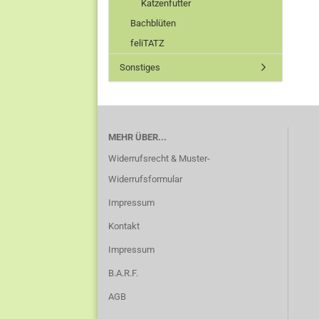
Katzenfutter
Bachblüten
feliTATZ
Sonstiges
MEHR ÜBER...
Widerrufsrecht & Muster-
Widerrufsformular
Impressum
Kontakt
Impressum
B.A.R.F.
AGB