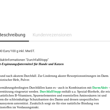
Beschreibung
Kundenrezensionen
80 Euro/100 g inkl. MwST.
duktinformationen "DurchfallStopp"
t-Ergänzungsfuttermittel für Hunde und Katzen
 und nach akutem Durchfall. Zur Linderung akuter Resorptionsstörungen im Darm.
biotischer Hefe, Pulver.
 ernährungsbedingten Durchfällen kann es - auch in Kombination mit
DarmAktiv
-
erstützung eingesetzt werden.
DurchfallStopp
enthält u.a. Spezial-Bierhefe, die rei
natürlichen B-Vitaminen, Spurenelementen und essentiellen Aminosäuren ist und
em die schleimhaltige Schutzbarriere des Darms und dessen unspezifisches
unsystem unterstützt. Zusätzlich sorgt sie für eine natürliche Bindung von
instoffen im Verdauungstrakt.