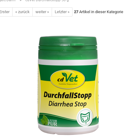
gen/Darm
cdVet DurchfallStopp 50 g
Erster
« zurück
weiter »
Letzter »
27
Artikel in dieser Kategorie