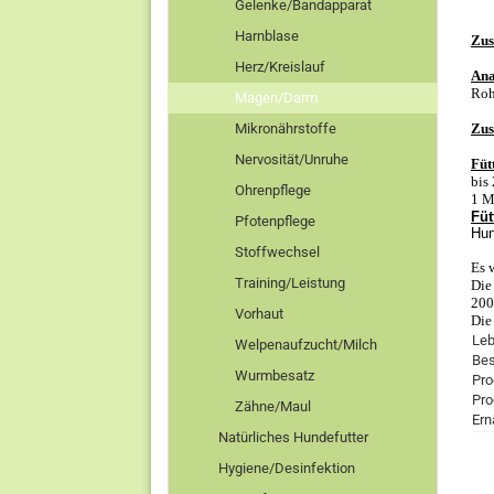
Gelenke/Bandapparat
Harnblase
Zus
Herz/Kreislauf
Ana
Roh
Magen/Darm
Mikronährstoffe
Zus
Nervosität/Unruhe
Füt
bis
Ohrenpflege
1 M
Füt
Pfotenpflege
Hun
Stoffwechsel
Es 
Training/Leistung
Die
200
Vorhaut
Die
Leb
Welpenaufzucht/Milch
Bes
Wurmbesatz
Pro
Pro
Zähne/Maul
Ern
Natürliches Hundefutter
Hygiene/Desinfektion