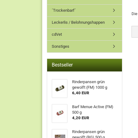
´Trockenbarf´
Di
Leckerlis / Belohnungshappen
cdVet
Sonstiges
Bestseller
Rinderpansen grün
gewolft (FM) 1000 g
6,40 EUR
Barf Menue Active (FM)
500 g
4,20 EUR
Rinderpansen grün
gewolft (BG) 500 g