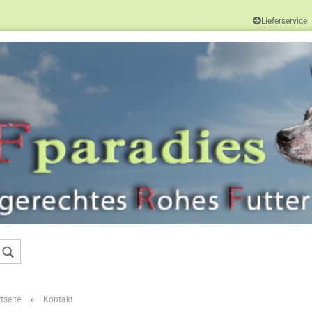
Lieferservice
Sprache auswählen
Konto erstellen
Passwort vergessen
»
tseite
Kontakt