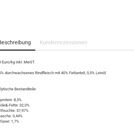
Beschreibung
Kundenrezensionen
0 Euro/kg inkl. MwST.
5% durchwachsenes Rindfleisch mit 40% Fettanteil, 0,5% Leinöl
lytische Bestandteile:
protein: 8,3%
öle&-Fette: 32,0%
tfeuchte: 57,97%
asche: 0,44%
faser: 1,7%