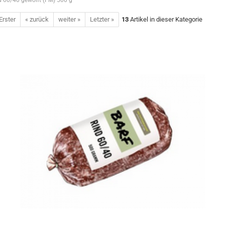
d 60/40 gewolft (FM) 500 g
Erster
« zurück
weiter »
Letzter »
13
Artikel in dieser Kategorie