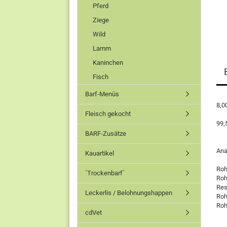
Pferd
Ziege
Wild
Lamm
Kaninchen
Fisch
Barf-Menüs
8,0
Fleisch gekocht
99,
BARF-Zusätze
Ana
Kauartikel
Roh
´Trockenbarf´
Roh
Res
Leckerlis / Belohnungshappen
Roh
Roh
cdVet