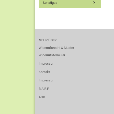
Sonstiges
MEHR ÜBER...
Widerrufsrecht & Muster-
Widerrufsformular
Impressum
Kontakt
Impressum
B.A.R.F.
AGB