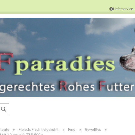
Lieferservice
Sprache auswählen
Konto erstellen
Passwort vergessen
»
»
»
»
tseite
Fleisch/Fisch tiefgekühlt
Rind
Gewolftes